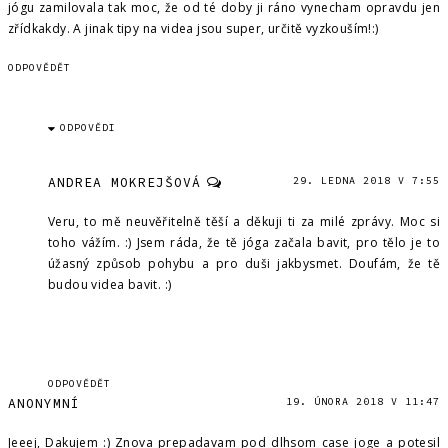
jógu zamilovala tak moc, že od té doby ji ráno vynecham opravdu jen
zřídkakdy. A jinak tipy na videa jsou super, určitě vyzkouším!:)
ODPOVĚDĚT
ODPOVĚDI
ANDREA MOKREJŠOVÁ
29. LEDNA 2018 V 7:55
Veru, to mě neuvěřitelně těší a děkuji ti za milé zprávy. Moc si
toho vážím. :) Jsem ráda, že tě jóga začala bavit, pro tělo je to
úžasný způsob pohybu a pro duši jakbysmet. Doufám, že tě
budou videa bavit. :)
ODPOVĚDĚT
ANONYMNÍ
19. ÚNORA 2018 V 11:47
Jeeej, Dakujem :) Znova prepadavam pod dlhsom case joge a potesil