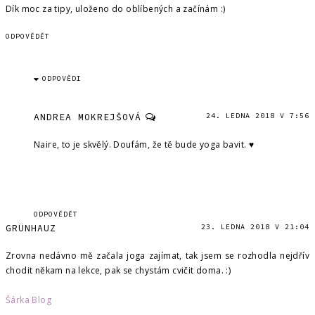
Dík moc za tipy, uloženo do oblíbených a začínám :)
ODPOVĚDĚT
ODPOVĚDI
ANDREA MOKREJŠOVÁ
24. LEDNA 2018 V 7:56
Naire, to je skvělý. Doufám, že tě bude yoga bavit. ♥
ODPOVĚDĚT
GRÜNHAUZ
23. LEDNA 2018 V 21:04
Zrovna nedávno mě začala joga zajímat, tak jsem se rozhodla nejdřív
chodit někam na lekce, pak se chystám cvičit doma. :)
Šárka Blog