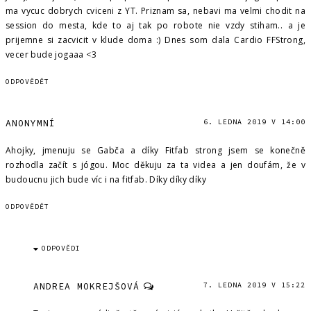
ma vycuc dobrych cviceni z YT. Priznam sa, nebavi ma velmi chodit na
session do mesta, kde to aj tak po robote nie vzdy stiham.. a je
prijemne si zacvicit v klude doma :) Dnes som dala Cardio FFStrong,
vecer bude jogaaa <3
ODPOVĚDĚT
ANONYMNÍ
6. LEDNA 2019 V 14:00
Ahojky, jmenuju se Gabča a díky Fitfab strong jsem se konečně
rozhodla začít s jógou. Moc děkuju za ta videa a jen doufám, že v
budoucnu jich bude víc i na fitfab. Díky díky díky
ODPOVĚDĚT
ODPOVĚDI
ANDREA MOKREJŠOVÁ
7. LEDNA 2019 V 15:22