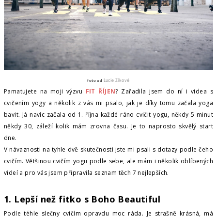
Lucie Zíkové
foto od
Pamatujete na moji výzvu
FIT ŘÍJEN
? Zařadila jsem do ní i videa s
cvičením yogy a několik z vás mi psalo, jak je díky tomu začala yoga
bavit. Já navíc začala od 1. října každé ráno cvičit yogu, někdy 5 minut
někdy 30, záleží kolik mám zrovna času. Je to naprosto skvělý start
dne.
V návaznosti na tyhle dvě skutečnosti jste mi psali s dotazy podle čeho
cvičím. Většinou cvičím yogu podle sebe, ale mám i několik oblíbených
videí a pro vás jsem připravila seznam těch 7 nejlepších.
1. Lepší než fitko s Boho Beautiful
Podle téhle slečny cvičím opravdu moc ráda. Je strašně krásná, má