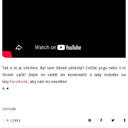
Tak a to je všechno. Byl vám článek užitečný? Cvičíte yogu nebo s ní
chcete začít? Dejte mi vědět do komentářů a taky mrkněte na
můj
facebook
, aby vám nic neuniklo!
A. ♥
CVIČENÍ
0