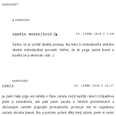
ODPOVĚDĚT
ODPOVĚDI
ANDREA MOKREJŠOVÁ
24. LEDNA 2018 V 7:58
Šárko, to je určitě skvělý postup. Na lekci ti instruktorka dokáže
skvěle individuálně poradit. Věřím, že tě yoga začne bavit a
budeš se ji věnovat i dál. :)
ODPOVĚDĚT
VERČA
25. LEDNA 2018 V 13:17
Ja jsem taky jógu asi někdy v říjnu začala cvičit každý ráno!:) Odjakživa
jsem ji nesnášela, ale pak jsem zacala o letních prázdninách s
občasným ranním jógovým protažením, protoze mě to najednou
začalo docela bavut. No a potom, právě díky tvojí výzvě, jsem si ranní