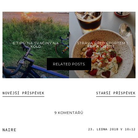
6 TIPŮ NA SVAČINY NA
STRAVA PŘED SPORTEM |
KOLO
KDY A CO JÍST...
RELATED POSTS
NOVĚJŠÍ PŘÍSPĚVEK
STARŠÍ PŘÍSPĚVEK
9 KOMENTÁŘŮ
NAIRE
23. LEDNA 2018 V 10:12