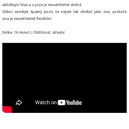
uklidňující hlas a v yoze je neuvěřitelně dobrá.
Vůbec nemějte špatný pocit, že nejste tak ohební jako ona, protože
ona je neuvěřitelně flexibilní.
Délka: 16 minut | Obtížnost: střední