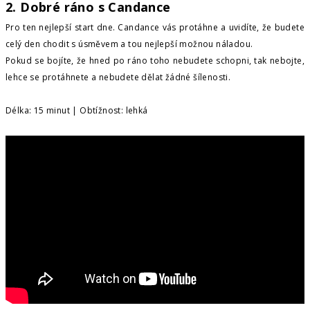
2. Dobré ráno s Candance
Pro ten nejlepší start dne. Candance vás protáhne a uvidíte, že budete
celý den chodit s úsměvem a tou nejlepší možnou náladou.
Pokud se bojíte, že hned po ráno toho nebudete schopni, tak nebojte,
lehce se protáhnete a nebudete dělat žádné šílenosti.
Délka: 15 minut | Obtížnost: lehká