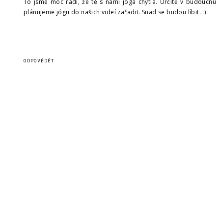
To jsme moc rádi, že tě s námi jóga chytla. Určitě v budoucnu
plánujeme jógu do našich videí zařadit. Snad se budou líbit. :)
ODPOVĚDĚT