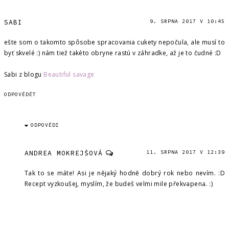
SABI
9. SRPNA 2017 V 10:45
ešte som o takomto spôsobe spracovania cukety nepočula, ale musí to
byť skvelé :) nám tiež takéto obryne rastú v záhradke, až je to čudné :D
Sabi z blogu
Beautiful savage
ODPOVĚDĚT
ODPOVĚDI
ANDREA MOKREJŠOVÁ
11. SRPNA 2017 V 12:39
Tak to se máte! Asi je nějaký hodně dobrý rok nebo nevím. :D
Recept vyzkoušej, myslím, že budeš velmi mile překvapena. :)