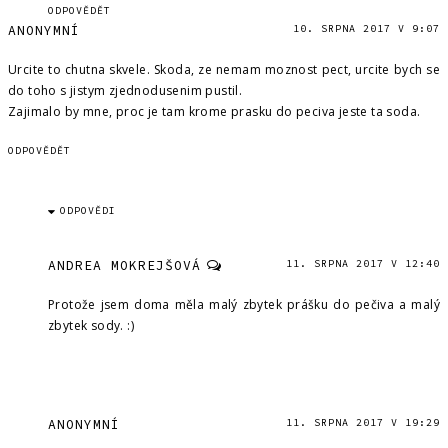
ODPOVĚDĚT
ANONYMNÍ
10. SRPNA 2017 V 9:07
Urcite to chutna skvele. Skoda, ze nemam moznost pect, urcite bych se
do toho s jistym zjednodusenim pustil.
Zajimalo by mne, proc je tam krome prasku do peciva jeste ta soda.
ODPOVĚDĚT
ODPOVĚDI
ANDREA MOKREJŠOVÁ
11. SRPNA 2017 V 12:40
Protože jsem doma měla malý zbytek prášku do pečiva a malý
zbytek sody. :)
ANONYMNÍ
11. SRPNA 2017 V 19:29