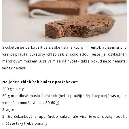
S cuketou se dá kouzlit ve sladké i slané kuchyni. Tentokrát jsem si pro
vás připravila cuketový chlebíček s čokoládou. Ještě je ozvláštněn
mandlovým máslem. A se vším se dá hýbat - takže pokud něco nemáte,
vůbec nevadí!
Na jeden chlebíček budete potřebovat:
200 g cukety
80 g mandlové máslo
Šufánek
(nebo použijte řepkový olej/máslo, ale
v menším množství - cca 50-60 g)
2 vejce
5 lžic čekankové sirupu (nebo cukru, ale více tekuté složky; použít
můžete taky třeba banány)