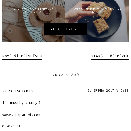
ODLEHČENÉ LINECKÉ
CELOZRNNÉ HRABĚNČINY
CUKROVÍ
ŘEZY
RELATED POSTS
NOVĚJŠÍ PŘÍSPĚVEK
STARŠÍ PŘÍSPĚVEK
6 KOMENTÁŘŮ
VERA PARADIS
9. SRPNA 2017 V 9:58
Ten musí byť chutný :)
www.veraparadis.com
ODPOVĚDĚT