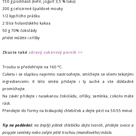
150 g podmáslí (kefír, jogurt 3,5 % tuku)
200 g celozrnné špaldové mouky
1/2 kypřícího prášku
2 lžíce holandského kakaa
50 g 70% čokolády
přidat můžete i oříšky
Zkuste také
zdravý cuketový perník >>
Troubu si předehřejte na 160 °C.
Cuketu i se slupkou najemno nastrouhejte, smíchejte se všemi tekutými
ingrediencemi. K této směsi přidejte i ty suché a vše důkladně
promíchejte.
Na závěr přidejte i nasekanou čokoládu, oříšky, semínka, cokoliv máte
rádi.
Přendejte do formy na biskupský chlebíček a dejte péct na 50-55 minut.
Tip na podávání:
na (teplý) plátek chlebíčku dejte tvaroh, přidejte ovoce a
posypte semínky nebo zalijte ještě trochou (mandlového) másla.