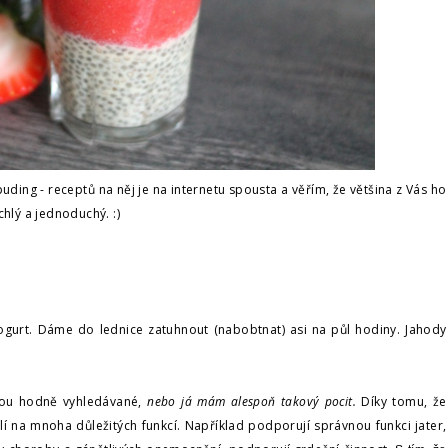
ing - receptů na něj je na internetu spousta a věřím, že většina z Vás ho
chlý a jednoduchý. :)
gurt. Dáme do lednice zatuhnout (nabobtnat) asi na půl hodiny. Jahody
jsou hodně vyhledávané,
nebo já mám alespoň takový pocit.
Díky tomu, že
í na mnoha důležitých funkcí. Například podporují správnou funkci jater,