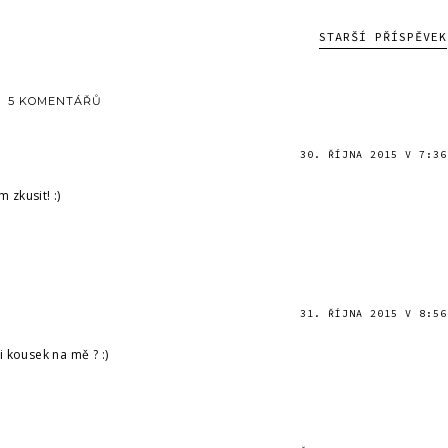
STARŠÍ PŘÍSPĚVEK
5 KOMENTÁŘŮ
30. ŘÍJNA 2015 V 7:36
 zkusit! :)
31. ŘÍJNA 2015 V 8:56
i kousek na mě ? :)