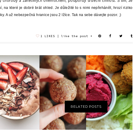
rovy choroby a zánětlivých onemocnění, podporují srdeční činnost.
S tím, že
, na které je dobré brát ohled. Je důležité to s nimi nepřehánět, hrozí riziko
ky. A už nebezpečná hranice jsou 2 lžíce. Tak na sebe dávejte pozor. ;)
1
BANANA CREAM |
PEANUT VANILLA
HUMMUS Z
OVOCNÁ
PROTEIN BALLS
ČERVENÉ ŘEPY
ZMRZLINA
RELATED POSTS