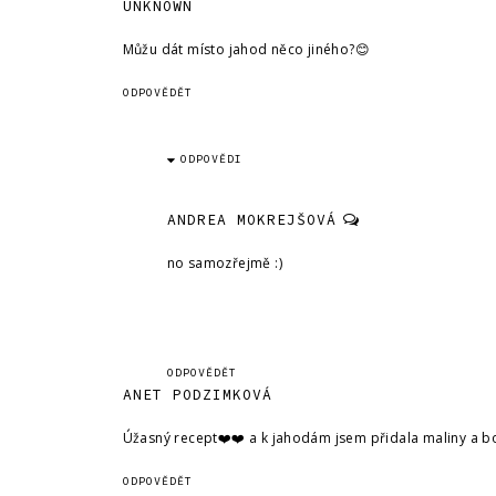
UNKNOWN
Můžu dát místo jahod něco jiného?😊
ODPOVĚDĚT
ODPOVĚDI
ANDREA MOKREJŠOVÁ
no samozřejmě :)
ODPOVĚDĚT
ANET PODZIMKOVÁ
Úžasný recept❤️❤️ a k jahodám jsem přidala maliny a b
ODPOVĚDĚT