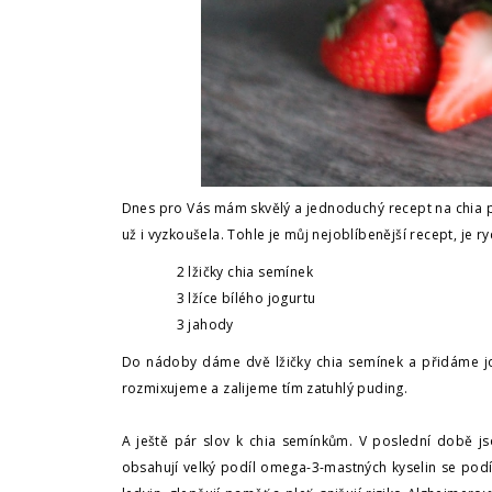
Dnes pro Vás mám skvělý a jednoduchý recept na chia pud
už i vyzkoušela. Tohle je můj nejoblíbenější recept, je ry
2 l
žičky chia semínek
3 lžíce bílého jogurtu
3 jahody
Do nádoby dáme dvě lžičky chia semínek a přidáme jo
rozmixujeme a zalijeme tím zatuhlý puding.
A ještě pár slov k chia semínkům. V poslední době 
obsahují velký podíl omega-3-mastných kyselin se podíl