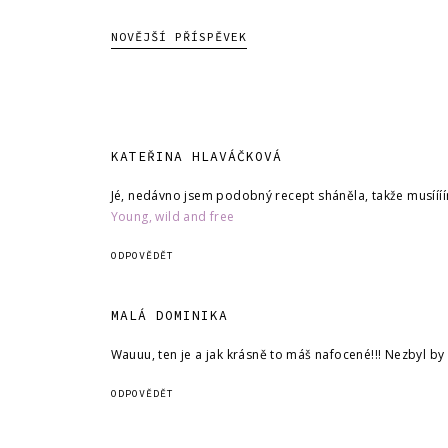
NOVĚJŠÍ PŘÍSPĚVEK
KATEŘINA HLAVÁČKOVÁ
Jé, nedávno jsem podobný recept sháněla, takže musíííím
Young, wild and free
ODPOVĚDĚT
MALÁ DOMINIKA
Wauuu, ten je a jak krásně to máš nafocené!!! Nezbyl by 
ODPOVĚDĚT