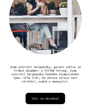
Jsem nutriční terapeutka, garant výživy ve
FitNut akademii a FITFAB Strong. Jsem
nutriční terapeutka Českého olympijského
týmu. Učím lidi, že zdravá strava není
striktní, nudná a omezující.
Chci se objednat