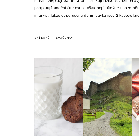
ledvin, zlepšují paměť a pleť, snižují riziko Alzheime
podporují srdeční činnost se však pojí důležité upozornění
infarktu. Takže doporučená denní dávka jsou 2 kávové lžič
SNÍDANĚ
SVAČINKY
JAKÉ DOBROTY S
ARAŠÍDOVÉ
SEBOU NA PIKNIK?
SUŠENKY
| T...