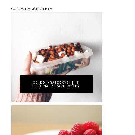
CO NEJRADĚJI ČTETE
CO DO KRABIČKY? | 5
TIPŮ NA ZDRAVÉ OBĚDY