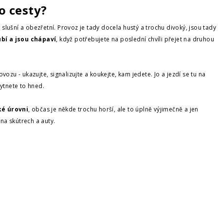
o cesty?
 slušní a obezřetní. Provoz je tady docela hustý a trochu divoký, jsou tady
bí a jsou chápaví
, když potřebujete na poslední chvíli přejet na druhou
zu - ukazujte, signalizujte a koukejte, kam jedete. Jo a jezdí se tu na
hytnete to hned.
ké úrovni
, občas je někde trochu horší, ale to úplně výjimečně a jen
na skútrech a auty.