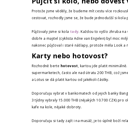
Půjčit si kolo, nebo dovést 
Protože jsme věděly, že budeme mít cestu více rozkou
cestovat, rozhodly jsme se, že bude jednodušší si kola p
Půjčovaly jsme si kola
tady
. Každou to vyšlo zhruba na 
dobře a majitel (cyklista Adne van Engelen) byl moc mil
nakonec půjčoval i staré nášlapy, protože měla Look a n
Karty nebo hotovost
?
Rozhodně berte
hotovost
, kartou jde platit minimáln
supermarketech, často ale nad útratu 200 THB, což jsme
a Lotus se dá platit kartou od jakékoli částky.
Doporučuju vybrat v bankomatech od jejich banky Bangkok
3 týdny vybraly 15.000 THB (nějakých 10.700 CZK) pro o
kafe na kole, nějaké dobroty.
Doporučuju si tady zajít i na masáž, je to úplně boží r