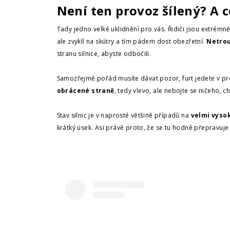
Není ten provoz šílený? A c
Tady jedno velké uklidnění pro vás. Řidiči jsou extrémně
ale zvyklí na skútry a tím pádem dost obezřetní.
Netrou
stranu silnice, abyste odbočili.
Samozřejmě pořád musíte dávat pozor, furt jedete v provo
obrácené straně
, tedy vlevo, ale nebojte se ničeho, c
Stav silnic je v naprosté většině případů na
velmi vyso
krátký úsek. Asi právě proto, že se tu hodně přepravuje 