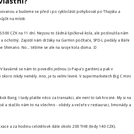
vlastní?
skovanou a budeme se před i po cykločásti pohybovat po Thajsku a
ůjčit na místě.
6.500 CZK na 11 dní. Nejsou to žádná špičková kola, ale posloužila nám
ý a ochotný. Zajistil nám držáky na Garmin počítače, SPD-L pedály a Báře
e Shimano. No... těšíme se ale na svoje kola doma. :D
ě. V kavárně se nám to povedlo jednou (v Papa's garden) a pak v
 skoro nikdy neměly. Ano, je tu velmi levně. V supermarketech Big C mini
 Bang. I tady platíte něco za transakci, ale není to tak hrozné. My si na
bě a stačilo nám to na všechno - obědy a večeře v restauraci, limonády a
elaxace a za hodinu celotělové dáte okolo 200 THB (tedy 140 CZK).