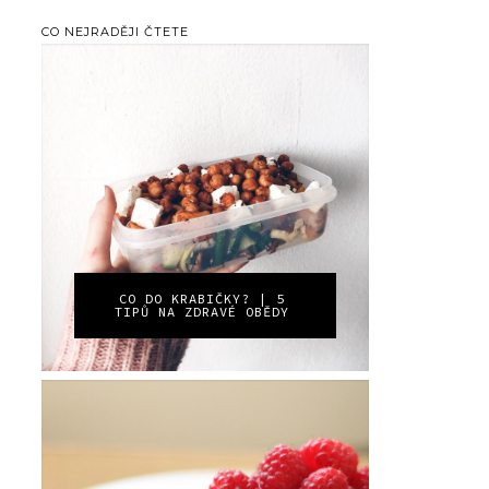
CO NEJRADĚJI ČTETE
CO DO KRABIČKY? | 5
TIPŮ NA ZDRAVÉ OBĚDY