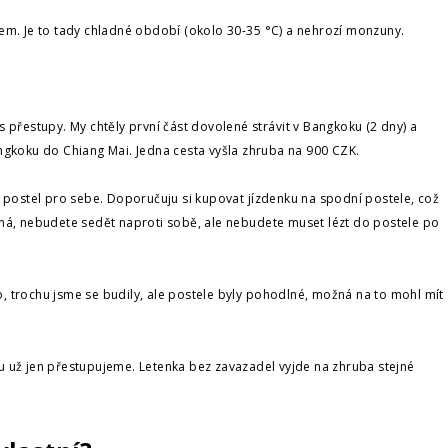
em. Je to tady chladné období (okolo 30-35
°C) a nehrozí monzuny.
přestupy. My chtěly první část dovolené strávit v Bangkoku (2 dny) a
ngkoku do Chiang Mai. Jedna cesta vyšla zhruba na 900 CZK.
 postel pro sebe. Doporučuju si kupovat jízdenku na spodní postele, což
á, nebudete sedět naproti sobě, ale nebudete muset lézt do postele po
o, trochu jsme se budily, ale postele byly pohodlné, možná na to mohl mít
u už jen přestupujeme. Letenka bez zavazadel vyjde na zhruba stejné