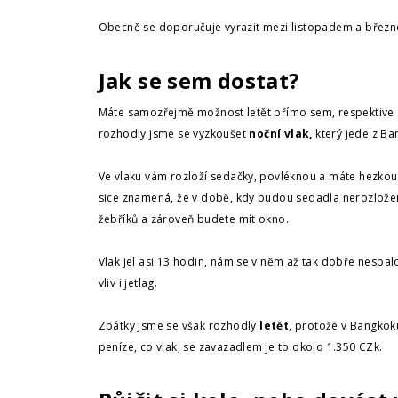
Obecně se doporučuje vyrazit mezi listopadem a březn
Jak se sem dostat?
Máte samozřejmě možnost letět přímo sem, respektive s 
rozhodly jsme se vyzkoušet
noční vlak,
který jede z Ba
Ve vlaku vám rozloží sedačky, povléknou a máte hezkou
sice znamená, že v době, kdy budou sedadla nerozložen
žebříků a zároveň budete mít okno.
Vlak jel asi 13 hodin, nám se v něm až tak dobře nespal
vliv i jetlag.
Zpátky jsme se však rozhodly
letět
, protože v Bangkok
peníze, co vlak, se zavazadlem je to okolo 1.350 CZk.