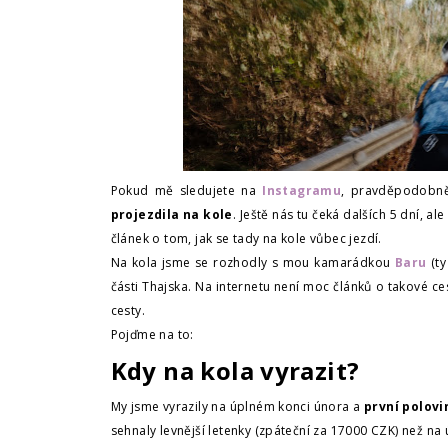
Pokud mě sledujete na
Instagramu
, pravděpodobně 
projezdila na kole
. Ještě nás tu čeká dalších 5 dní, al
článek o tom, jak se tady na kole vůbec jezdí.
Na kola jsme se rozhodly s mou kamarádkou
Baru
(ty
části Thajska. Na internetu není moc článků o takové c
cesty.
Pojďme na to:
Kdy na kola vyrazit?
My jsme vyrazily na úplném konci února a
první polovi
sehnaly levnější letenky (zpáteční za 17000 CZK) než na 