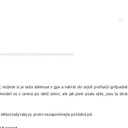
drea Mokrejšová (@andreamokrejsova)
 můžete si je teda stáhnout v gpx a nahrát do svých počítačů (případně
tání se z centra po větší silnici, ale jak jsem psala výše, jsou tu dost
i vlhko) tady taky je, proto nezapomínejte pořádně pít.