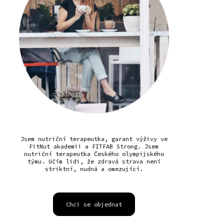
Jsem nutriční terapeutka, garant výživy ve
FitNut akademii a FITFAB Strong. Jsem
nutriční terapeutka Českého olympijského
týmu. Učím lidi, že zdravá strava není
striktní, nudná a omezující.
Chci se objednat