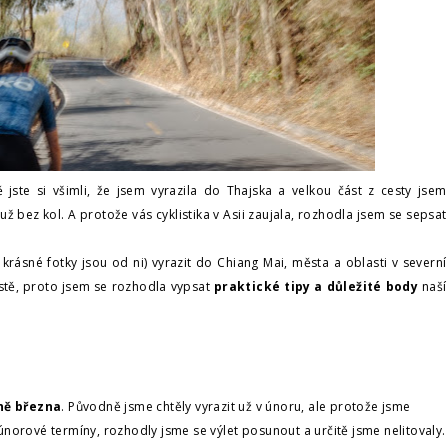
jste si všimli, že jsem vyrazila do Thajska a velkou část z cesty jsem
e už bez kol. A protože vás cyklistika v Asii zaujala, rozhodla jsem se sepsat
 krásné fotky jsou od ni) vyrazit do Chiang Mai, města a oblasti v severní
estě, proto jsem se rozhodla vypsat
praktické tipy a důležité body
naší
ně března
. Původně jsme chtěly vyrazit už v únoru, ale protože jsme
únorové termíny, rozhodly jsme se výlet posunout a určitě jsme nelitovaly.