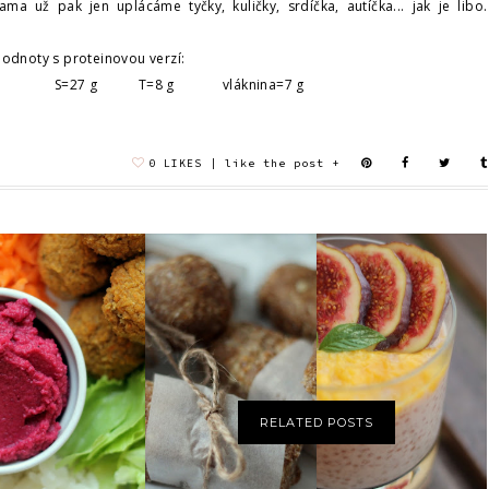
ama už pak jen uplácáme tyčky, kuličky, srdíčka, autíčka... jak je libo.
hodnoty s proteinovou verzí:
5 g S=27 g T=8 g vláknina=7 g
0
TAPIOKOVÝ
HUMMUS Z
PUDINK S
MOKŘENKY
ČERVENÉ ŘEPY
MANGOVÝM PYRÉ
A ...
RELATED POSTS