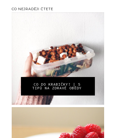
CO NEJRADĚJI ČTETE
CO DO KRABIČKY? | 5
TIPŮ NA ZDRAVÉ OBĚDY