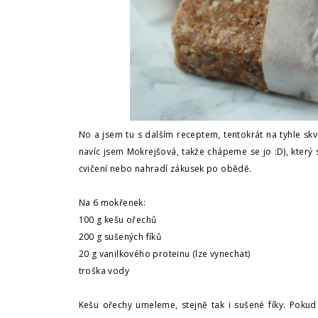
No a jsem tu s dalším receptem, tentokrát na tyhle sk
navíc jsem Mokrejšová, takže chápeme se jo :D), který s
cvičení nebo nahradí zákusek po obědě.
Na 6 mokřenek:
100 g kešu ořechů
200 g sušených fíků
20 g vanilkového proteinu (lze vynechat)
troška vody
Kešu ořechy umeleme, stejně tak i sušené fíky. Pokud 