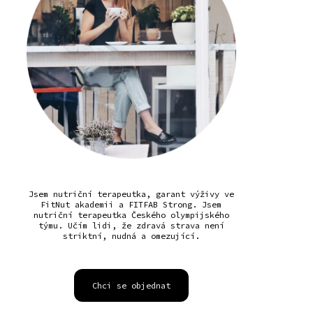
Jsem nutriční terapeutka, garant výživy ve
FitNut akademii a FITFAB Strong. Jsem
nutriční terapeutka Českého olympijského
týmu. Učím lidi, že zdravá strava není
striktní, nudná a omezující.
Chci se objednat