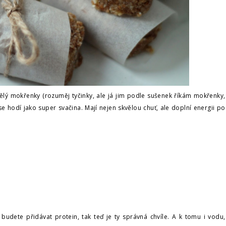
vělý mokřenky (rozuměj tyčinky, ale já jim podle sušenek říkám mokřenky,
e hodí jako super svačina. Mají nejen skvělou chuť, ale doplní energii po
budete přidávat protein, tak teď je ty správná chvíle. A k tomu i vodu,