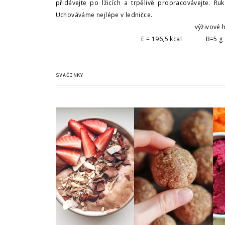
přidávejte po lžicích a trpělivě propracovávejte. Ruk
Uchováváme nejlépe v ledničce.
výživové 
E = 196,5 kcal B=
SVAČINKY
BANANA CREAM |
PEANUT VANILLA
OVOCNÁ
PROTEIN BALLS
ZMRZLINA