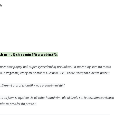
dy
ich minulých seminářů a webinářů:
neznáme pojmy boli super vysvetlené aj pre laikov... a možno by som na tomto
 a instagrame, ktorý mi pomáha s liečbou PPP... takže ďakujem a držím palce!"
c šikovné a profesionálky na správném místě."
 a to jsem si myslela, že už toho hodně vím, ale ukázalo se, že nevidím souvislosti
mím to přenést do praxe."