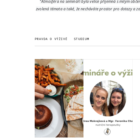
"Atmosféra na semináři byla velice příjemná s milým občers
zvolená témata a také, že necháváte prostor pro dotazy a zod
PRAVDA O VÝŽIVĚ
STUDIUM
JAK SI VYBRAT
SEMINÁŘE O
JÍDLO VE
VÝŽIVĚ | LISTOPAD
FASTFOODU? |...
2022