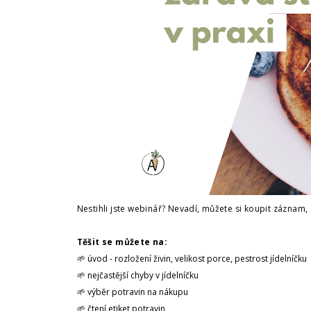
Nestihli jste webinář? Nevadí, můžete si koupit záznam,
Těšit se můžete na:
🌱
úvod - rozložení živin, velikost porce, pestrost jídelníčku
🌱
nejčastější chyby v jídelníčku
🌱
výběr potravin na nákupu
🌱
čtení etiket potravin