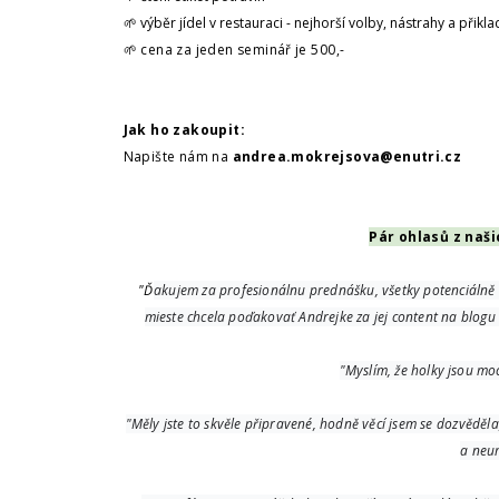
🌱
výběr jídel v restauraci - nejhorší volby, nástrahy a přikla
🌱 cena za jeden seminář je
500
,-
Jak ho zakoupit:
Napište nám na
andrea.mokrejsova@enutri.cz
Pár ohlasů z naš
"Ď
akujem za profesionálnu prednášku, všetky potenciálně 
mieste chcela poďakovať Andrejke za jej content na blogu
"Myslím, že holky jsou mo
"Měly jste to skvěle připravené, hodně věcí jsem se dozvěděla,
a neu