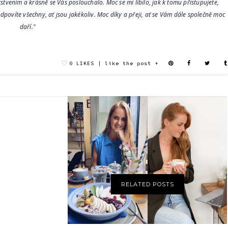
tvením a krásně se Vás poslouchalo. Moc se mi líbilo, jak k tomu přistupujete,
povíte všechny, ať jsou jakékoliv. Moc díky a přeji, ať se Vám dále společně moc
daří."
0
O JÍDLE S
PODCAST | JÓGA Z
POROVNÁVALA
NUTRIČNÍ
GAUČE: O
JSEM "JÍDELNÍČKY
TERAPEUTKOU |
VÝŽIVOVÝC...
NA MÍR...
ČL...
RELATED POSTS