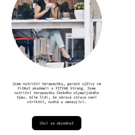
Jsem nutriční terapeutka, garant výživy ve
FitNut akademii a FITFAB Strong. Jsem
nutriční terapeutka Českého olympijského
týmu. Učím lidi, že zdravá strava není
striktní, nudná a omezující.
Chci se objednat