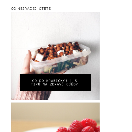
CO NEJRADĚJI ČTETE
CO DO KRABIČKY? | 5
TIPŮ NA ZDRAVÉ OBĚDY